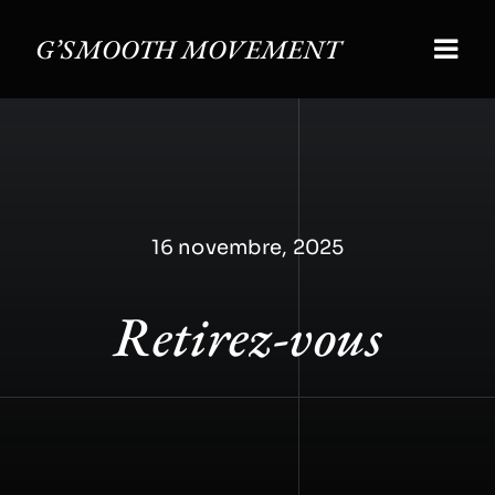
Skip
to
G’SMOOTH MOVEMENT
Togg
content
Navi
Accueil
Nos atel
16 novembre, 2025
Notre hi
Retirez-vous
#TALK
Contact