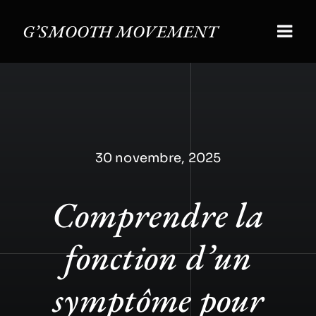
Skip
to
G’SMOOTH MOVEMENT
Togg
content
Navi
Accueil
Nos atel
30 novembre, 2025
Notre hi
Comprendre la
#TALK
Contact
fonction d’un
symptôme pour